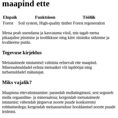
maapind ette
Elupaik
Funktsioon
Tööliik
Forest
Soil system, High-quality timber
Forest regeneration
Metsa peab uuendama ja kasvatama viisil, mis tagab metsa
pikaajalise püsimise ja tootlikkuse ning kiire süsiniku sidumise ja
kvaliteetse puidu.
Tegevuse kirjeldus
Metsataimede istutamisel valmista eelnevalt ette maapind.
Mineraalmuldadel eelista metsaäket või lapilööjat ning
turbamuldadel mätastajat.
Miks vajalik?
Maapinna ettevalmistamine: parandab mullatingimusi, sest seguneb
mulla orgaaniline- ja mineraalosa; kergendab metsataimede
istutamist; vähendab järgnevat noorte puude konkurentsi
rohttaimedega; kergendab metsauuenduse hooldamisel noorte puude
leidmist.