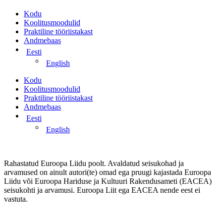
Kodu
Koolitusmoodulid
Praktiline tööriistakast
Andmebaas
Eesti
English
Kodu
Koolitusmoodulid
Praktiline tööriistakast
Andmebaas
Eesti
English
Rahastatud Euroopa Liidu poolt. Avaldatud seisukohad ja
arvamused on ainult autori(te) omad ega pruugi kajastada Euroopa
Liidu või Euroopa Hariduse ja Kultuuri Rakendusameti (EACEA)
seisukohti ja arvamusi. Euroopa Liit ega EACEA nende eest ei
vastuta.