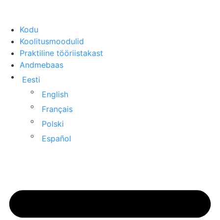
Kodu
Koolitusmoodulid
Praktiline tööriistakast
Andmebaas
Eesti
English
Français
Polski
Español