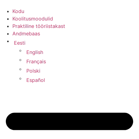
Kodu
Koolitusmoodulid
Praktiline tööriistakast
Andmebaas
Eesti
English
Français
Polski
Español