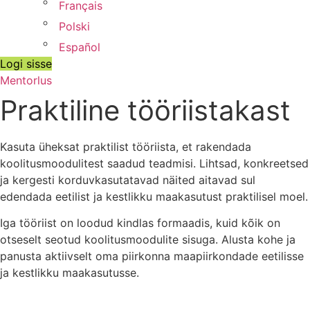
Français
Polski
Español
Logi sisse
Mentorlus
Praktiline tööriistakast
Kasuta üheksat praktilist tööriista, et rakendada
koolitusmoodulitest saadud teadmisi. Lihtsad, konkreetsed
ja kergesti korduvkasutatavad näited aitavad sul
edendada eetilist ja kestlikku maakasutust praktilisel moel.
Iga tööriist on loodud kindlas formaadis, kuid kõik on
otseselt seotud koolitusmoodulite sisuga. Alusta kohe ja
panusta aktiivselt oma piirkonna maapiirkondade eetilisse
ja kestlikku maakasutusse.