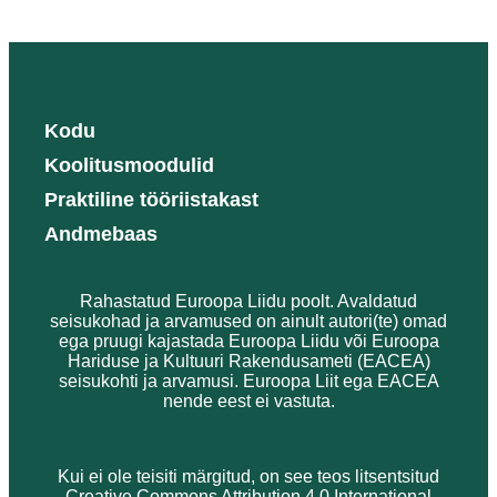
Kodu
Koolitusmoodulid
Praktiline tööriistakast
Andmebaas
Rahastatud Euroopa Liidu poolt. Avaldatud
seisukohad ja arvamused on ainult autori(te) omad
ega pruugi kajastada Euroopa Liidu või Euroopa
Hariduse ja Kultuuri Rakendusameti (EACEA)
seisukohti ja arvamusi. Euroopa Liit ega EACEA
nende eest ei vastuta.
Kui ei ole teisiti märgitud, on see teos litsentsitud
Creative Commons Attribution 4.0 International