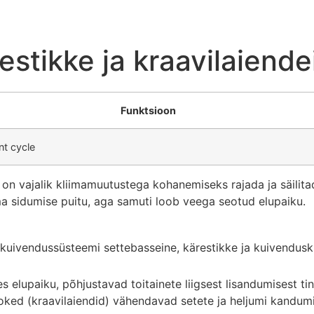
estikke ja kraavilaiende
Funktsioon
nt cycle
on vajalik kliimamuutustega kohanemiseks rajada ja säilita
a sidumise puitu, aga samuti loob veega seotud elupaiku.
ivendussüsteemi settebasseine, kärestikke ja kuivenduskra
elupaiku, põhjustavad toitainete liigsest lisandumisest ti
looked (kraavilaiendid) vähendavad setete ja heljumi kandu