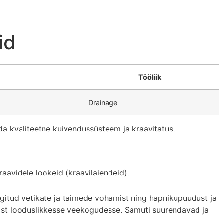
id
Tööliik
Drainage
da kvaliteetne kuivendussüsteem ja kraavitatus.
avidele lookeid (kraavilaiendeid).
ngitud vetikate ja taimede vohamist ning hapnikupuudust ja
mist looduslikkesse veekogudesse. Samuti suurendavad ja