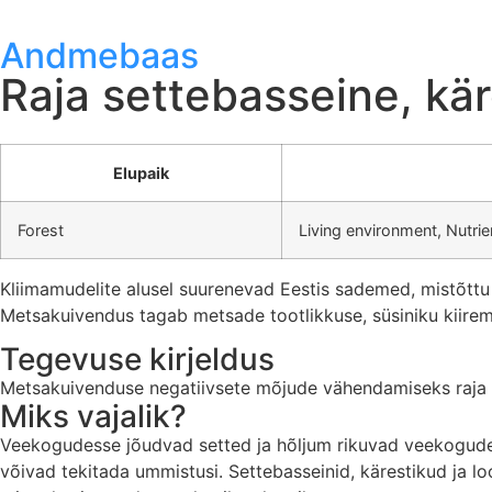
Andmebaas
Raja settebasseine, kär
Elupaik
Forest
Living environment, Nutrie
Kliimamudelite alusel suurenevad Eestis sademed, mistõttu 
Metsakuivendus tagab metsade tootlikkuse, süsiniku kiirem
Tegevuse kirjeldus
Metsakuivenduse negatiivsete mõjude vähendamiseks raja ku
Miks vajalik?
Veekogudesse jõudvad setted ja hõljum rikuvad veekogudes 
võivad tekitada ummistusi. Settebasseinid, kärestikud ja 