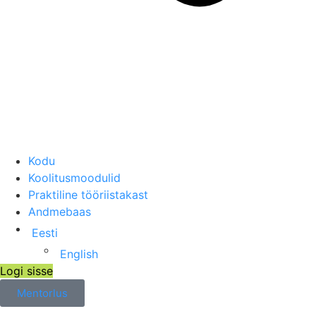
Kodu
Koolitusmoodulid
Praktiline tööriistakast
Andmebaas
Eesti
English
Logi sisse
Mentorlus