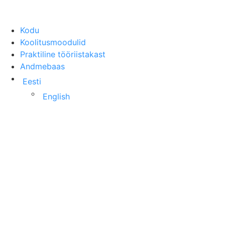
Kodu
Koolitusmoodulid
Praktiline tööriistakast
Andmebaas
Eesti
English