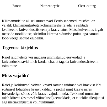
Forest
Nutrient cycle
Clear-cutting
Kliimamudelite alusel suurenevad Eestis sademed, mistõttu on
vajalik kliimamuutustega kohanemiseks rajada ja säilitada
kvaliteetne kuivendussüsteem ja kraavitatus. Metsakuivendus tagab
metsade tootlikkuse, süsiniku kiirema sidumise puitu, aga samuti
loob veega seotud elupaiku.
Tegevuse kirjeldus
Raiel raidmetega või mudaga ummistunud eesvoolud ja
kuivenduskraavid tuleb korda teha, et tagada kuivendussüsteemi
toimimine.
Miks vajalik?
Raiel ja kokkuveol võivad kraavi sattuda raidmed või kraavist läbi
sõitmisel lõhutakse kraavi kaldad ja profiil ning kraavi ääres
forvarderiga sõites võib kraavi vajuda muda. Tekkinud ummistus
tuleb kiiresti (esimesel võimalusel) eemaldada, et ei tekiks üleujutusi
ega metsakahjustusi või hukkumist.