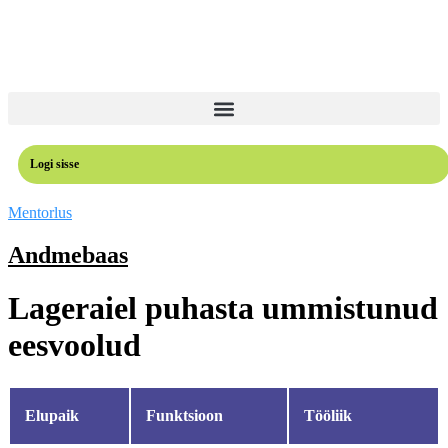
Logi sisse
Mentorlus
Andmebaas
Lageraiel puhasta ummistunud
eesvoolud
Elupaik
Funktsioon
Tööliik