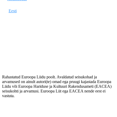
Eesti
Rahastatud Euroopa Liidu poolt. Avaldatud seisukohad ja
arvamused on ainult autori(te) omad ega pruugi kajastada Euroopa
Liidu või Euroopa Hariduse ja Kultuuri Rakendusameti (EACEA)
seisukohti ja arvamusi. Euroopa Liit ega EACEA nende eest ei
vastuta.